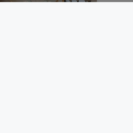
Création d’un gîte près d’Abbeville
Grâce à un travail d'équipe, j'ai accompagné
ces propriétaires dans un projet ambitieux.
Ensemble, nous avons défini leurs souhaits
et j'ai réalisé les plans. Couleurs,...
Découvrir