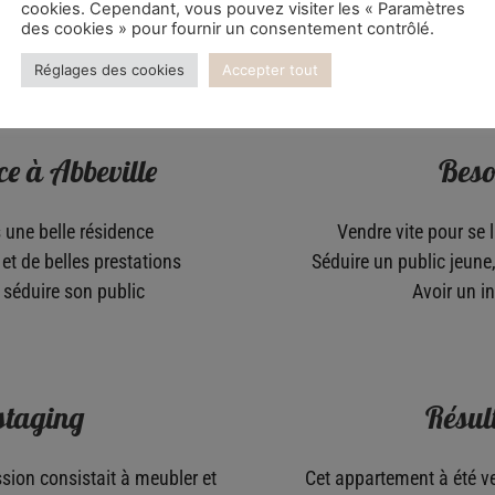
cookies. Cependant, vous pouvez visiter les « Paramètres
des cookies » pour fournir un consentement contrôlé.
Réglages des cookies
Accepter tout
Description de la mission
e à Abbeville
Beso
ne belle résidence​
Vendre vite pour se 
et de belles prestations​
Séduire un public jeune
séduire son public​
Avoir un in
staging
Résul
sion consistait à meubler et
Cet appartement à été ve