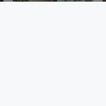
Maison de vacances à Fort-Mahon
Cette maison de vacances se situe à Fort-
Mahon, dans le village bien connu du Pierre
& Vacances Belle Dune. Acquise récemment
par ses propriétaires, elle...
Découvrir