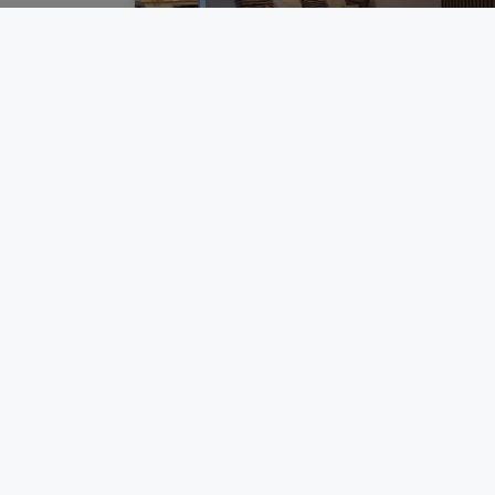
Nouveau gîte à Millencourt
Ce gîte se situe à Millencourt, dans un
village paisible où il fait bon se ressourcer.
Avec ses propriétaires, nous avons
transformé une ancienne grange...
Découvrir