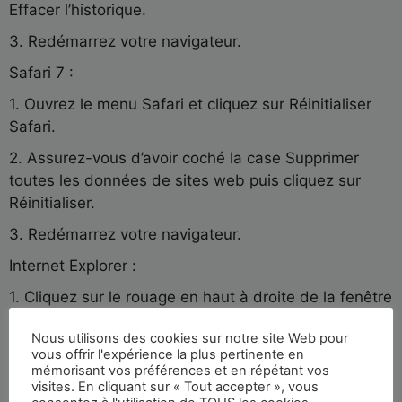
Effacer l’historique.
3. Redémarrez votre navigateur.
Safari 7 :
1. Ouvrez le menu Safari et cliquez sur Réinitialiser
Safari.
2. Assurez-vous d’avoir coché la case Supprimer
toutes les données de sites web puis cliquez sur
Réinitialiser.
3. Redémarrez votre navigateur.
Internet Explorer :
1. Cliquez sur le rouage en haut à droite de la fenêtre
du navigateur, passez la souris sur Sécurité et
Nous utilisons des cookies sur notre site Web pour
sélectionnez Supprimer l’historique de navigation.
vous offrir l'expérience la plus pertinente en
mémorisant vos préférences et en répétant vos
2. Décochez Conserver les données des sites Web
visites. En cliquant sur « Tout accepter », vous
favoris en haut du menu.