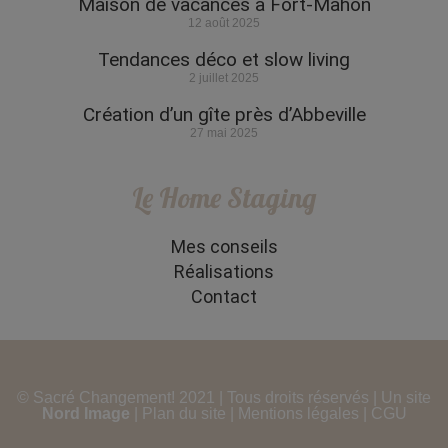
Maison de vacances à Fort-Mahon
12 août 2025
Tendances déco et slow living
2 juillet 2025
Création d’un gîte près d’Abbeville
27 mai 2025
Le Home Staging
Mes conseils
Réalisations
Contact
© Sacré Changement! 2021 | Tous droits réservés | Un site
Nord Image
|
Plan du site
|
Mentions légales
|
CGU