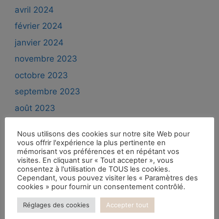
avril 2024
février 2024
janvier 2024
novembre 2023
octobre 2023
septembre 2023
août 2023
juin 2023
Nous utilisons des cookies sur notre site Web pour
mai 2023
vous offrir l'expérience la plus pertinente en
mémorisant vos préférences et en répétant vos
avril 2023
visites. En cliquant sur « Tout accepter », vous
consentez à l'utilisation de TOUS les cookies.
mars 2023
Cependant, vous pouvez visiter les « Paramètres des
cookies » pour fournir un consentement contrôlé.
février 2023
Réglages des cookies
Accepter tout
janvier 2023